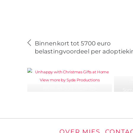
Binnenkort tot 5700 euro
belastingvoordeel per adoptiek
I
ARTIKELEN
,
IN DE KIJKER
,
TIPS
Soms
vlieg
Wanneer kerstscheuren zichtbaar
worden: waarom de feestdagen zoveel
koppels uit elkaar drijven
OVER MIES
CONTA