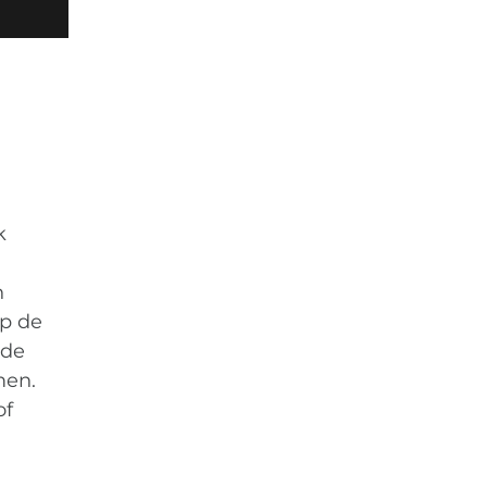
k
n
op de
 de
men.
of