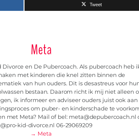
Tweet
Meta
d Divorce en De Pubercoach. Als pubercoach heb i
maken met kinderen die knel zitten binnen de
matiek van hun ouders. Dit is desastreus voor hu
lwassen bestaan. Daarom richt ik mij niet alleen 
gen, ik informeer en adviseer ouders juist ook aan
dingsproces om puber- en kinderschade te voorko
men met Meta? Mail of bel: meta@depubercoach.nl 
o@pro-kid-divorce.nl 06-29069209
→ Meta