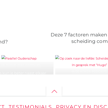
Deze 7 factoren maken
scheiding com
ind?
N DE KIJKER
,
MIES PARTNERS
IN DE KIJKER
,
PODCASTS
 kun je beter naast elkaar
en, dan elkaar naar beneden
Op zoek naar de liefde: Sche
halen
nu? In gesprek met “Hu
Back
to
CT
TESTIMONIALS
PRIVACY EN DIS