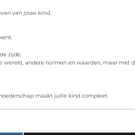
leven van jouw kind.
ekent.
de zijde.
 de wereld, andere normen en waarden, maar met d
MIES PARTNERS
moederschap maakt jullie kind compleet.
n tussen vaders en 