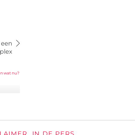
 een
plex
iden wat
go”
CLAIMER
IN DE PERS