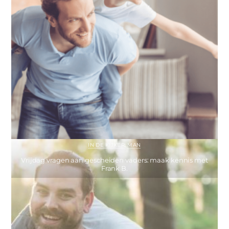
IN DE KIJKER
,
MAN
Vrijdag vragen aan gescheiden vaders: maak kennis met
Frank B.