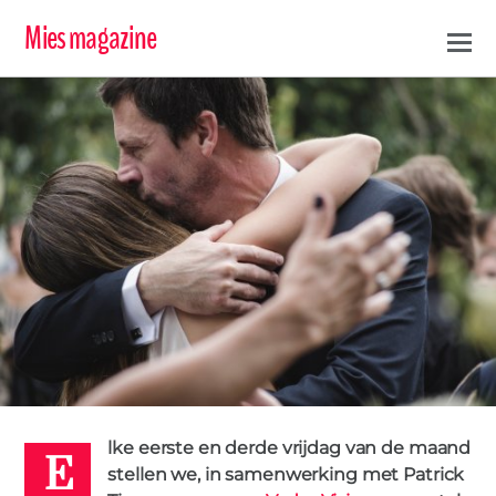
Mies magazine
E
VADERVRIJDAG
VRAGEN
0
PATRICK
17 MEI 2019
lke eerste en derde vrijdag van de maand
stellen we, in samenwerking met Patrick