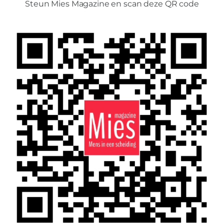
Steun Mies Magazine en scan deze QR code