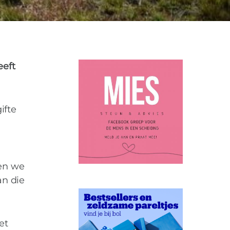
eeft
ifte
ben we
an die
et