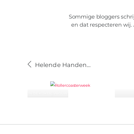
Sommige bloggers schri
en dat respecteren wij. 
Helende Handen…
IN DE KIJKER
,
VROUW
Rollercoasterweek
Eri
herde