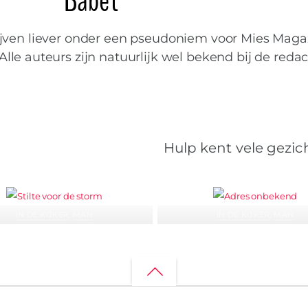
Babet
jven liever onder een pseudoniem voor Mies Maga
Alle auteurs zijn natuurlijk wel bekend bij de redac
Hulp kent vele gezic
IN DE KIJKER
,
MAN
IN DE KIJKER
,
MAN
k en het dagboek van een
Erik en het dagboek van
rshond: stilte voor de storm
Herdershond: Adres onb
Back
to