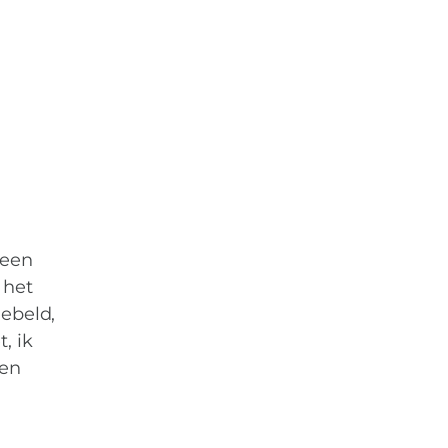
 een
 het
gebeld,
, ik
gen