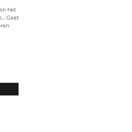
pen het
en… Gaat
eren