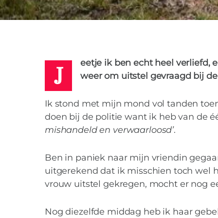
BABET
25 MAART 2017
GEMIS
STRIJD
VERLIEFD
1
J
eetje ik ben echt heel verliefd,
weer om uitstel gevraagd bij de
Ik stond met mijn mond vol tanden toen
doen bij de politie want ik heb van de 
mishandeld en verwaarloosd’
.
Ben in paniek naar mijn vriendin gegaa
uitgerekend dat ik misschien toch wel he
vrouw uitstel gekregen, mocht er nog ee
Nog diezelfde middag heb ik haar gebel