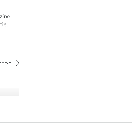
zine
tie.
hten
 een
ekend