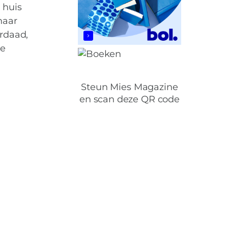
 huis
haar
erdaad,
te
Steun Mies Magazine
en scan deze QR code