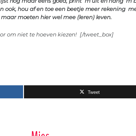
lijst nog maar eens goed, print ‘m uit en hang ‘m
dan ook, hou af en toe een beetje meer rekening m
 maar moeten hier wel mee (leren) leven.
oor om niet te hoeven kiezen! [/tweet_box]
Tweet