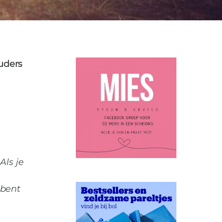
KINDEREN
SCHEIDEN
TIPS
1
ouders
Als je
 bent