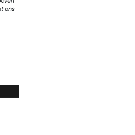
 boven
et ons