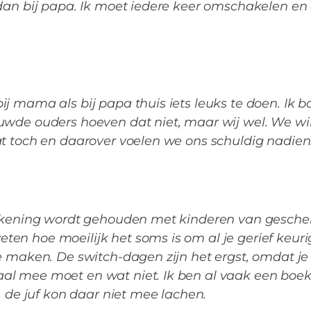
dan bij papa. Ik moet iedere keer omschakelen en 
j mama als bij papa thuis iets leuks te doen. Ik b
uwde ouders hoeven dat niet, maar wij wel. We wi
at toch en daarover voelen we ons schuldig nadien
 rekening wordt gehouden met kinderen van gesche
n hoe moeilijk het soms is om al je gerief keurig
te maken. De switch-dagen zijn het ergst, omdat j
al mee moet en wat niet. Ik ben al vaak een boek
, de juf kon daar niet mee lachen.