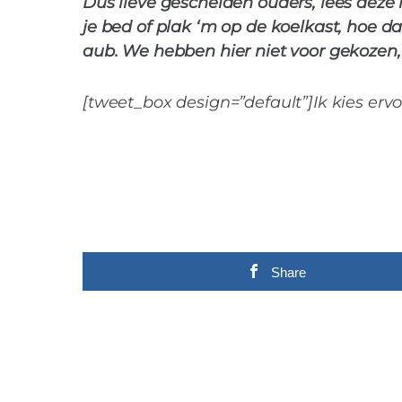
Dus lieve gescheiden ouders, lees deze 
je bed of plak ‘m op de koelkast, hoe 
aub. We hebben hier niet voor gekozen,
[tweet_box design=”default”]Ik kies erv
Share