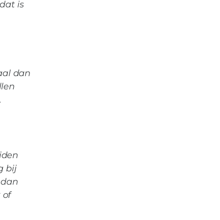
dat is
aal dan
llen
.
iden
 bij
e dan
 of