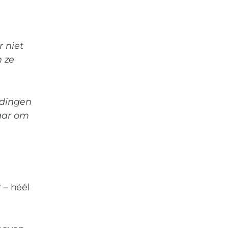
r niet
n ze
e dingen
raar om
 – héél