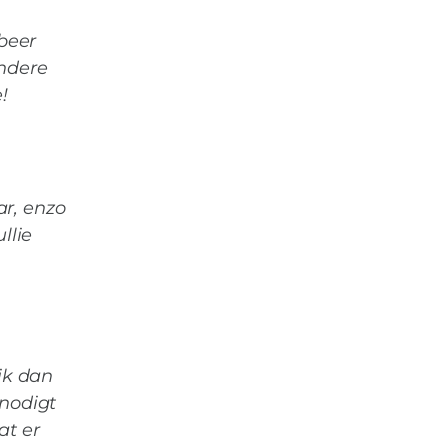
obeer
andere
!
ar, enzo
llie
ik dan
 nodigt
at er