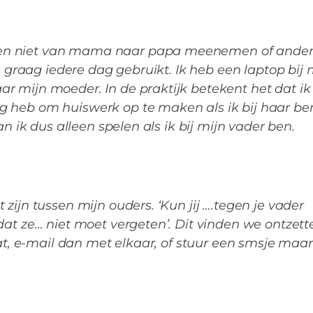
gen niet van mama naar papa meenemen of ande
je graag iedere dag gebruikt. Ik heb een laptop bij 
r mijn moeder. In de praktijk betekent het dat ik
 heb om huiswerk op te maken als ik bij haar be
an ik dus alleen spelen als ik bij mijn vader ben.
MIES PARTNERS
nderen van geschei
zijn tussen mijn ouders. ‘Kun jij ….tegen je vader
dat ze… niet moet vergeten’. Dit vinden we ontzet
vinden.
aat, e-mail dan met elkaar, of stuur een smsje maa