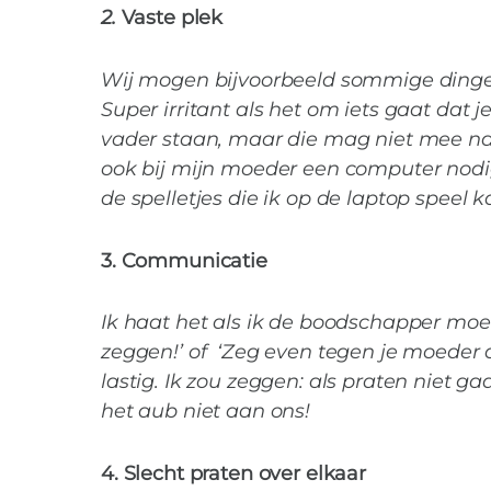
2.
Vaste plek
Wij mogen bijvoorbeeld sommige din
Super irritant als het om iets gaat dat 
vader staan, maar die mag niet mee naa
ook bij mijn moeder een computer nodig
de spelletjes die ik op de laptop speel k
3. Communicatie
10 dingen die ki
Ik haat het als ik de boodschapper moet 
zeggen!’ of ‘Zeg even tegen je moeder 
lastig. Ik zou zeggen: als praten niet g
het aub niet aan ons!
4. Slecht praten over elkaar