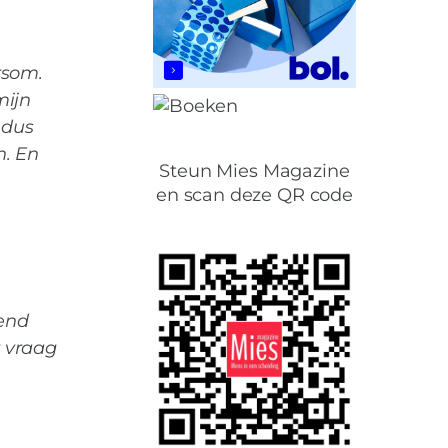
rsom.
mijn
 dus
n. En
Steun Mies Magazine
en scan deze QR code
den ouders lastig
tend
r vraag