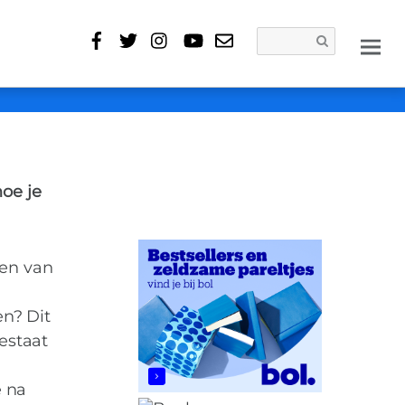
KENMERKEN
NARCISME
SCHEIDING
VROUW
0
rouw besluit te
hoe je
den van
n? Dit
estaat
e na