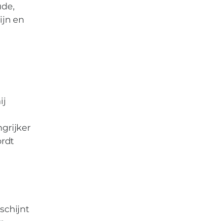
ude,
ijn en
ij
grijker
ordt
schijnt