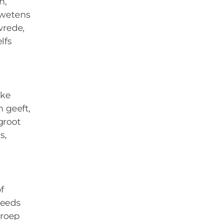
n,
n wetens
wrede,
lfs
jke
 geeft,
groot
s,
f
teeds
 roep