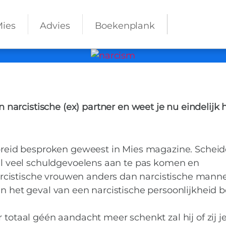
Mies
Advies
Boekenplank
MIES PARTNERS
 een narcistische v
narcistische (ex) partner en weet je nu eindelijk 
scheiden?
breid besproken geweest in Mies magazine. Schei
eel veel schuldgevoelens aan te pas komen en
cistische vrouwen anders dan narcistische manne
in het geval van een narcistische persoonlijkheid b
 totaal géén aandacht meer schenkt zal hij of zij j