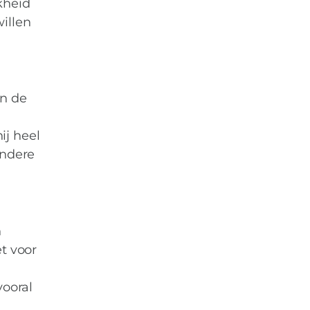
kheid
illen
n de
ij heel
andere
n
t voor
vooral