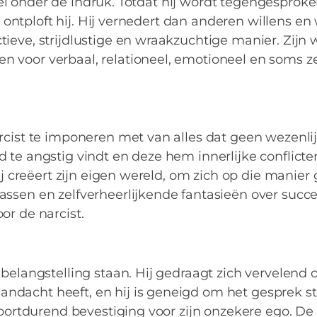
 snel onder de indruk. Totdat hij wordt tegengesproke
an ontploft hij. Hij vernedert dan anderen willens e
ieve, strijdlustige en wraakzuchtige manier. Zijn 
 voor verbaal, relationeel, emotioneel en soms ze
rcist te imponeren met van alles dat geen wezenli
 te angstig vindt en deze hem innerlijke conflicten
ij creëert zijn eigen wereld, om zich op die manier 
ssen en zelfverheerlijkende fantasieën over succe
or de narcist.
belangstelling staan. Hij gedraagt zich vervelend o
ndacht heeft, en hij is geneigd om het gesprek s
voortdurend bevestiging voor zijn onzekere ego. De