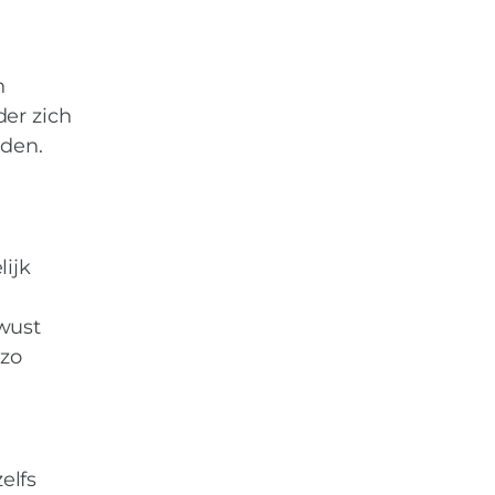
n
er zich
iden.
lijk
ewust
 zo
elfs