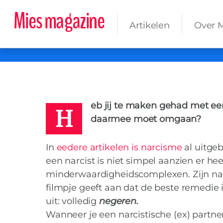
Mies magazine
Artikelen
Over 
MIES
11 NOVEMBER 2019
H
Wat als je van
eb jij te maken gehad met een 
daarmee moet omgaan?
In
eedere artikelen is narcisme
al uitge
een narcist is niet simpel aanzien er h
minderwaardigheidscomplexen. Zijn nar
filmpje geeft aan dat de beste remedie 
uit: volledig
negeren.
Wanneer je een narcistische (ex) partner