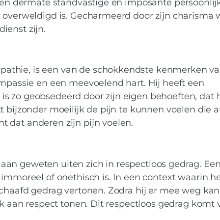
 een dermate standvastige en imposante persoonlij
 overweldigd is. Gecharmeerd door zijn charisma w
ienst zijn.
athie, is een van de schokkendste kenmerken va
ompassie en een meevoelend hart. Hij heeft een
s zo geobsedeerd door zijn eigen behoeften, dat h
t bijzonder moeilijk de pijn te kunnen voelen die 
 dat anderen zijn pijn voelen.
an geweten uiten zich in respectloos gedrag. Ee
 immoreel of onethisch is. In een context waarin he
eschaafd gedrag vertonen. Zodra hij er mee weg kan
ek aan respect tonen. Dit respectloos gedrag komt 