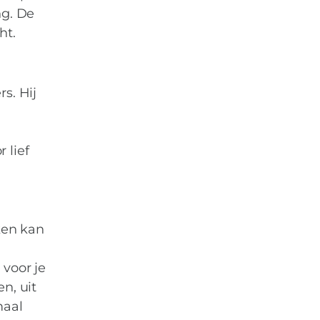
ng. De
ht.
s. Hij
 lief
ken kan
 voor je
n, uit
maal