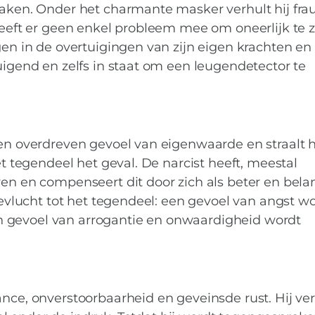
zaken. Onder het charmante masker verhult hij fra
heeft er geen enkel probleem mee om oneerlijk te z
gen in de overtuigingen van zijn eigen krachten en
uigend en zelfs in staat om een leugendetector te
een overdreven gevoel van eigenwaarde en straalt h
et tegendeel het geval. De narcist heeft, meestal
wen en compenseert dit door zich als beter en belan
toevlucht tot het tegendeel: een gevoel van angst w
 gevoel van arrogantie en onwaardigheid wordt
nce, onverstoorbaarheid en geveinsde rust. Hij ver