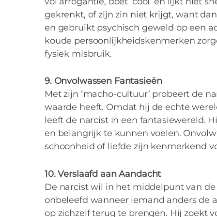
vol arrogantie, doet ‘cool’ en lijkt niet
gekrenkt, of zijn zin niet krijgt, want d
en gebruikt psychisch geweld op een act
koude persoonlijkheidskenmerken zorgen
fysiek misbruik.
9. Onvolwassen Fantasieën
Met zijn ‘macho-cultuur’ probeert de na
waarde heeft. Omdat hij de echte wereld
leeft de narcist in een fantasiewereld. H
en belangrijk te kunnen voelen. Onvolwa
schoonheid of liefde zijn kenmerkend vo
10. Verslaafd aan Aandacht
De narcist wil in het middelpunt van de 
onbeleefd wanneer iemand anders de aa
op zichzelf terug te brengen. Hij zoekt 