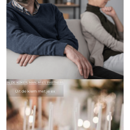
IN DE KIJKER
,
MAN
,
MIES PARTNERS
Uit de klem met je ex