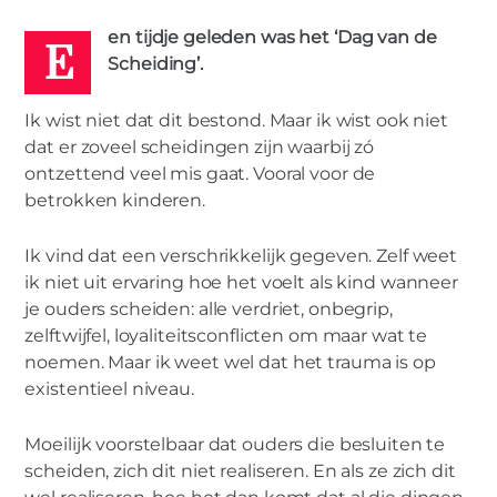
E
ALEXA
en tijdje geleden was het ‘Dag van de
30 NOVEMBER
Scheiding’.
2016
BESTE
EX
1
Ik wist niet dat dit bestond. Maar ik wist ook niet
dat er zoveel scheidingen zijn waarbij zó
ontzettend veel mis gaat. Vooral voor de
betrokken kinderen.
Ik vind dat een verschrikkelijk gegeven. Zelf weet
ik niet uit ervaring hoe het voelt als kind wanneer
je ouders scheiden: alle verdriet, onbegrip,
VROUW
zelftwijfel, loyaliteitsconflicten om maar wat te
De Beste Ex
noemen. Maar ik weet wel dat het trauma is op
existentieel niveau.
Moeilijk voorstelbaar dat ouders die besluiten te
scheiden, zich dit niet realiseren. En als ze zich dit