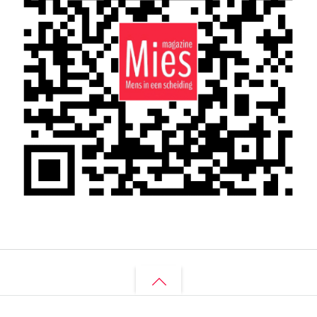
Back
to