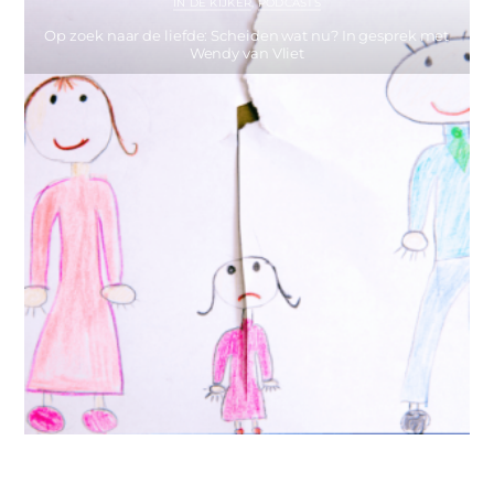
IN DE KIJKER
,
PODCASTS
Op zoek naar de liefde: Scheiden wat nu? In gesprek met
Wendy van Vliet
IN DE KIJKER
,
MIES PARTNERS
Helpende en belemmerende gedachten bij kinderen bij