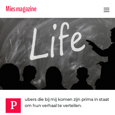
Mies magazine
P
META
20 JANUARI 2016
ubers die bij mij komen zijn prima in staat
ECHTSCHEIDINGSDESKUNDIGE
KINDEREN
SCHEIDEN
0
om hun verhaal te vertellen.