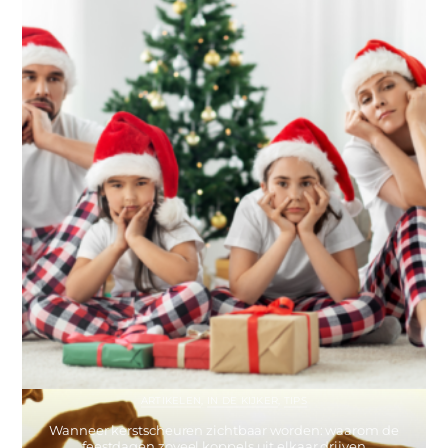
ARTIKELEN
,
IN DE KIJKER
,
TIPS
Wanneer kerstscheuren zichtbaar worden: waarom de
feestdagen zoveel koppels uit elkaar drijven