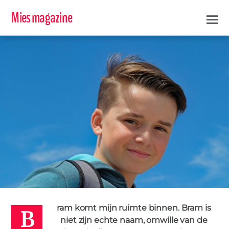
Mies magazine
B
MARIEKE
13 FEBRUARI 2018
ram komt mijn ruimte binnen. Bram is
KIND
RUZIE
SCHEIDING
VECHTEN
0
niet zijn echte naam, omwille van de