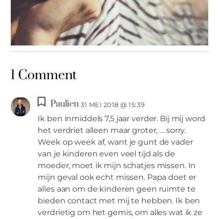
IN DE KIJKER
,
MIES PARTNERS
1 Comment
Scheiden: “Loslaten is anders leren vasthouden”
Paulien
31 MEI 2018 @ 15:39
Ik ben inmiddels 7,5 jaar verder. Bij mij word
het verdriet alleen maar groter, … sorry.
Week op week af, want je gunt de vader
van je kinderen even veel tijd als de
moeder, moet ik mijn schatjes missen. In
mijn geval ook echt missen. Papa doet er
alles aan om de kinderen geen ruimte te
bieden contact met mij te hebben. Ik ben
verdrietig om het gemis, om alles wat ik ze