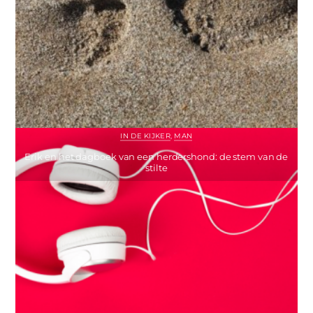
IN DE KIJKER
,
MAN
Erik en het dagboek van een herdershond: de stem van de
stilte