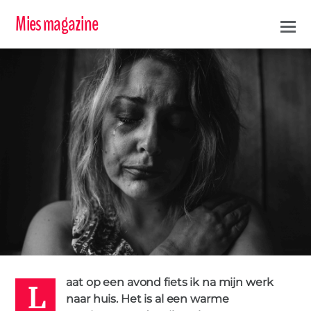
Mies magazine
L
MARIA
27 MEI 2018
aat op een avond fiets ik na mijn werk
HUILEN
LOSLATEN
TOELATEN
VERDRIET
naar huis. Het is al een warme
1