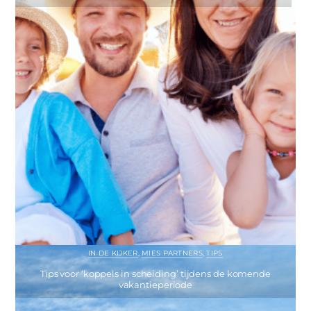
IN DE KIJKER
,
MIES PARTNERS
,
TIPS
Tips voor ‘koppels in scheiding’ tijdens de komende
vakantieperiode