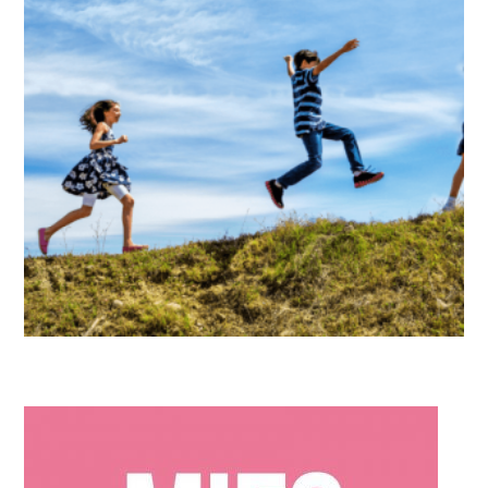
IN DE KIJKER
,
MIES PARTNERS
,
TIPS
Relatielessen voor je kind: 10 tips voor thuis