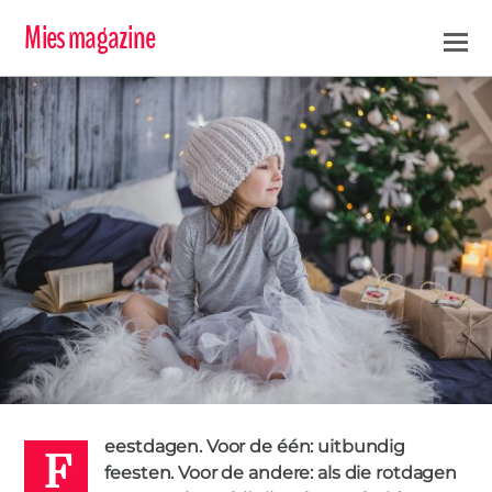
Mies magazine
F
ERIC DE CORTE & CINDY CAPELLEMAN
14 DECEMBER 2017
eestdagen. Voor de één: uitbundig
FEEST
FEESTDAGEN
NEO BEMIDDELING
TIPS
0
feesten. Voor de andere: als die rotdagen