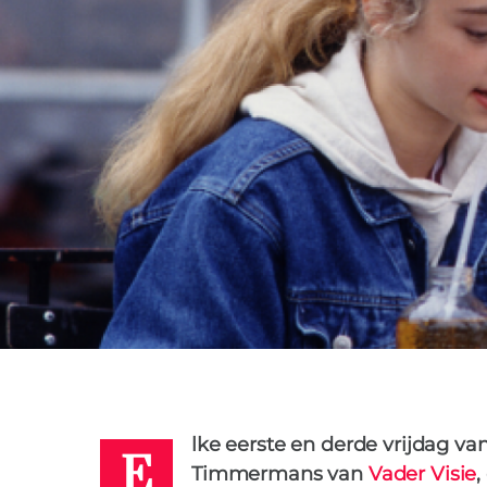
PATRICK
6 MAART 2020
E
lke eerste en derde vrijdag v
Timmermans van
Vader Visie
,