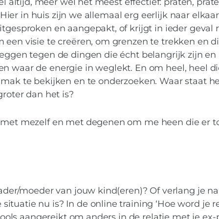
l altijd, meer wel het meest effectief: praten, prate
 Hier in huis zijn we allemaal erg eerlijk naar elkaar
itgesproken en aangepakt, of krijgt in ieder geval 
 een visie te creëren, om grenzen te trekken en di
zeggen tegen de dingen die écht belangrijk zijn en
n waar de energie in weglekt. En om heel, heel dic
emak te bekijken en te onderzoeken. Waar staat he
groter dan het is?
en met mezelf en met degenen om me heen die er t
 vader/moeder van jouw kind(eren)? Of verlang je n
tuatie nu is? In de online training ‘Hoe word je r
 tools aangereikt om anders in de relatie met je ex-