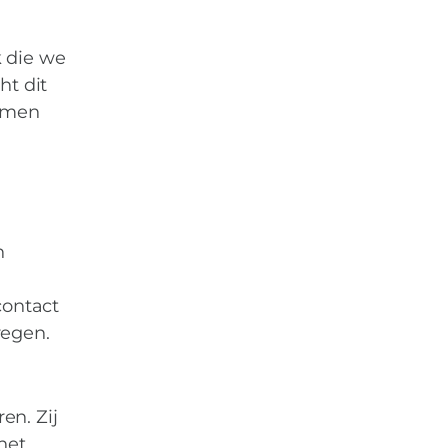
k die we
t dit
samen
n
contact
regen.
en. Zij
het