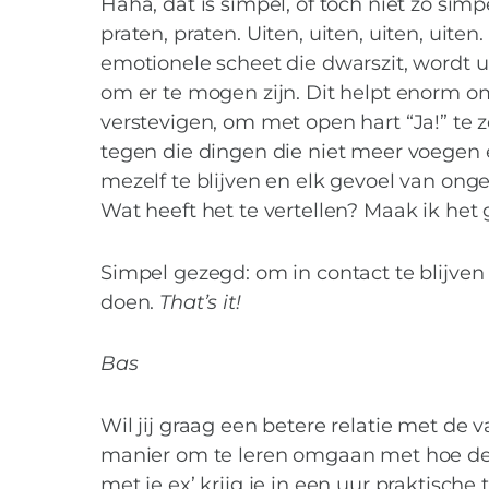
Haha, dat is simpel, of toch niet zo simpe
praten, praten. Uiten, uiten, uiten, uiten.
emotionele scheet die dwarszit, wordt u
om er te mogen zijn. Dit helpt enorm om
verstevigen, om met open hart “Ja!” te 
tegen die dingen die niet meer voegen e
mezelf te blijven en elk gevoel van ong
Wat heeft het te vertellen? Maak ik het 
Simpel gezegd: om in contact te blijv
doen.
That’s it!
Bas
Wil jij graag een betere relatie met de
manier om te leren omgaan met hoe de si
met je ex’ krijg je in een uur praktische