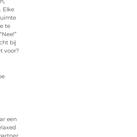
n,
. Elke
ruimte
e te
 “Nee!”
ht bij
t voor?
oe
aar een
elaxed
partner