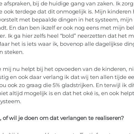
e afspraken, bij de huidige gang van zaken. Ik zor
e ook terdege dat dit onmogelijk is. Mijn kindere
orstelt met bepaalde dingen in het systeem, mijn
indt. En dan ben ikzelf er ook nog eens met mijn b
r. Ik ga hier zelfs heel “bold” neerzetten dat het 
Maar het is iets waar ik, bovenop alle dagelijkse din
en steken.
e mij nu helpt bij het opvoeden van de kinderen, nie
stig en ook daar verlang ik dat wij ten allen tijde 
ou ook zo graag die 5% gladstrijken. En terwijl ik di
niet altijd mogelijk is en dat het oké is, en ook hel
systeem.
, of wil je doen om dat verlangen te realiseren?