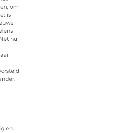
men, om
t is
nieuwe
elens
 Net nu
r
daar
worsteld
ander.
ig en