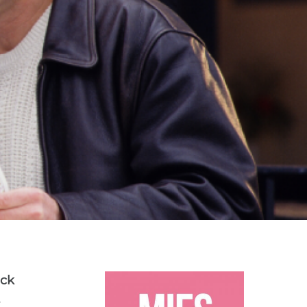
GESCHEIDEN
KINDEREN
0
ick
t