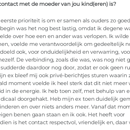
kennis met Bas
contact met de moeder van jou kind(eren) is?
eerste prioriteit is om er samen als ouders zo goe
t begin was het nog best lastig, omdat ik degene w
elde over hoe een en ander was verlopen. Ik wilde
men, voelde me verantwoordelijk om gedeeltelijk n
oeld ook, voor onduidelijkheid en verwarring, voor
mezelf. De verbinding, zoals die was, was nog niet 
sudderde daardoor nog door, zodat er ook geen r
jn ex bleef mij ook privé-berichtjes sturen waarin z
ld moment voelde ik heel sterk dat dit niet meer 
d in de energie. Ik heb toen zelf, met behulp van 
dicaal doorgehakt. Heb mijn ex toen duidelijk ge
kinderen en over niets anders meer. Vanaf dat mom
 eigen benen gaan staan en ik ook. Het heeft voor
ien is het contact respectvol, vriendelijk en, daar