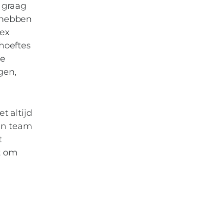
g graag
n hebben
 ex
ehoeftes
me
gen,
t altijd
een team
t
pt om