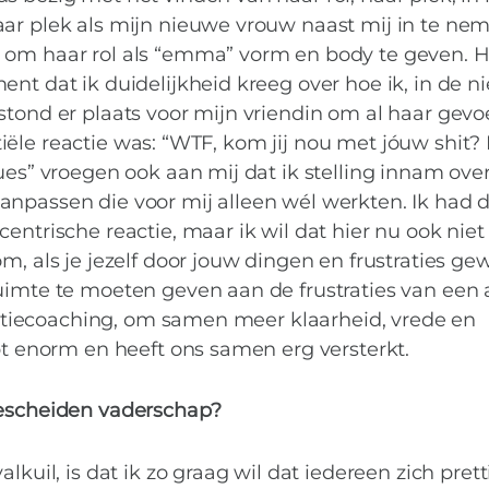
aar plek als mijn nieuwe vrouw naast mij in te ne
 om haar rol als “emma” vorm en body te geven. He
ent dat ik duidelijkheid kreeg over hoe ik, in de 
stond er plaats voor mijn vriendin om al haar gevo
nitiële reactie was: “WTF, kom jij nou met jóuw shit?
ues” vroegen ook aan mij dat ik stelling innam ove
anpassen die voor mij alleen wél werkten. Ik had 
entrische reactie, maar ik wil dat hier nu ook niet
m, als je jezelf door jouw dingen en frustraties ge
uimte te moeten geven aan de frustraties van een 
relatiecoaching, om samen meer klaarheid, vrede en
lpt enorm en heeft ons samen erg versterkt.
gescheiden vaderschap?
lkuil, is dat ik zo graag wil dat iedereen zich prett