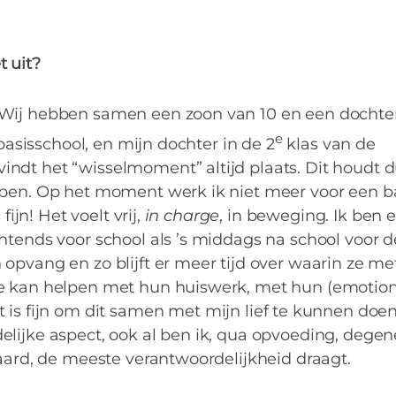
t uit?
 Wij hebben samen een zoon van 10 en een dochte
e
 basisschool, en mijn dochter in de 2
klas van de
ndt het “wisselmoment” altijd plaats. Dit houdt d
bben. Op het moment werk ik niet meer voor een b
fijn! Het voelt vrij,
in charge
, in beweging. Ik ben e
htends voor school als ’s middags na school voor d
opvang en zo blijft er meer tijd over waarin ze me
ze kan helpen met hun huiswerk, met hun (emotion
IN DE KIJKER
,
MAN
 is fijn om dit samen met mijn lief te kunnen doen
lijke aspect, ook al ben ik, qua opvoeding, degen
vragen aan gescheid
raard, de meeste verantwoordelijkheid draagt.