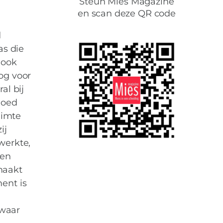
Steun Mies Magazine
en scan deze QR code
d
as die
 ook
og voor
al bij
goed
uimte
ij
werkte,
een
maakt
ent is
 waar