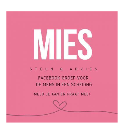
Een scheiding gooit je hele leven overhoop, maar is ook een
kans op nieuw geluk!