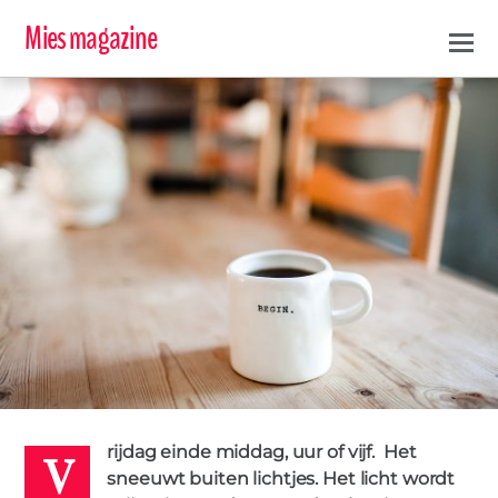
Mies magazine
V
TESSA
rijdag einde middag, uur of vijf. Het
23 FEBRUARI 2018
sneeuwt buiten lichtjes. Het licht wordt
ANGEL
FOOL
GESPREK