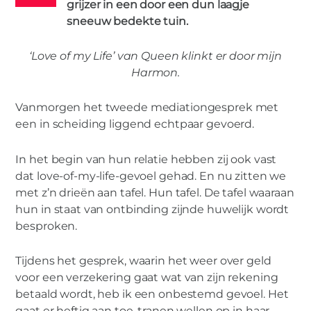
grijzer in een door een dun laagje
MEDIATION
0
sneeuw bedekte tuin.
‘Love of my Life’ van Queen klinkt er door mijn
Harmon.
MIES PARTNERS
Vanmorgen het tweede mediationgesprek met
You Don’t Fool Me
een in scheiding liggend echtpaar gevoerd.
In het begin van hun relatie hebben zij ook vast
dat love-of-my-life-gevoel gehad. En nu zitten we
met z’n drieën aan tafel. Hun tafel. De tafel waaraan
hun in staat van ontbinding zijnde huwelijk wordt
besproken.
Tijdens het gesprek, waarin het weer over geld
voor een verzekering gaat wat van zijn rekening
betaald wordt, heb ik een onbestemd gevoel. Het
gaat er heftig aan toe, tranen wellen op in haar