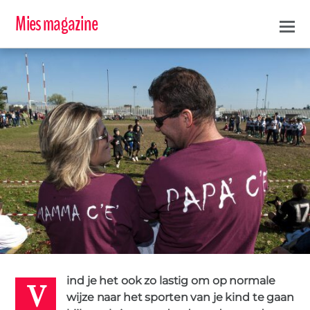
Mies magazine
V
EDWIN
13 DECEMBER 2018
ind je het ook zo lastig om op normale
KINDEREN
OUDERS
SPORTEN
TIPS
0
wijze naar het sporten van je kind te gaan