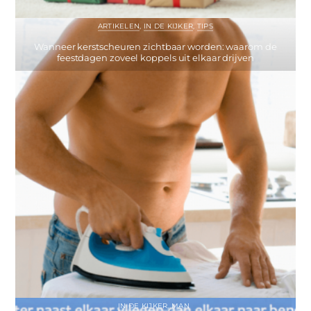
ARTIKELEN
,
IN DE KIJKER
,
TIPS
Wanneer kerstscheuren zichtbaar worden: waarom de
feestdagen zoveel koppels uit elkaar drijven
IN DE KIJKER
,
MAN