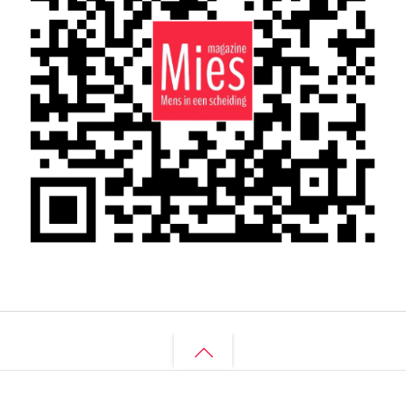
Back
to