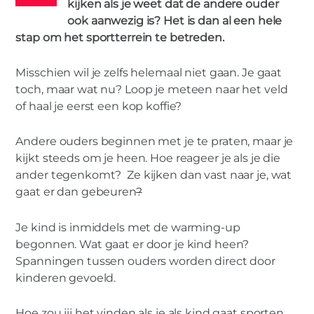
kijken als je weet dat de andere ouder
ook aanwezig is? Het is dan al een hele
stap om het sportterrein te betreden.
Misschien wil je zelfs helemaal niet gaan. Je gaat
MAN
toch, maar wat nu? Loop je meteen naar het veld
7 tips om als gescheiden ouder relaxt
of haal je eerst een kop koffie?
naar het sporten van je kind te kijken
Andere ouders beginnen met je te praten, maar je
kijkt steeds om je heen. Hoe reageer je als je die
ander tegenkomt? Ze kijken dan vast naar je, wat
gaat er dan gebeuren
?
Je kind is inmiddels met de warming-up
begonnen. Wat gaat er door je kind heen?
Spanningen tussen ouders worden direct door
kinderen gevoeld.
Hoe zou jij het vinden als je als kind gaat sporten