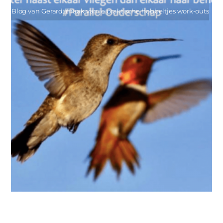
Blog van Gerard: maak van je praktische hobbeltjes work-outs
IN DE KIJKER
,
MIES PARTNERS
Soms kun je beter naast elkaar vliegen, dan elkaar naar
beneden halen