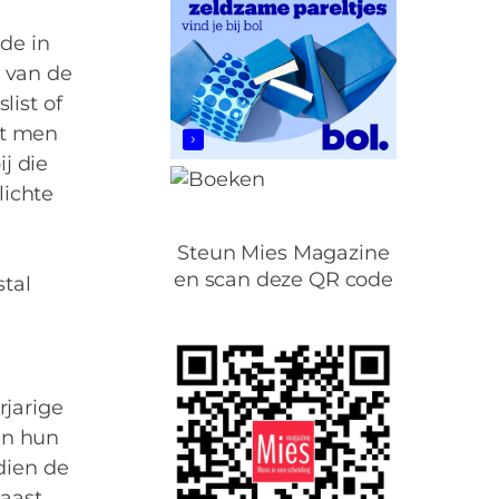
de in
n van de
list of
lt men
ij die
lichte
Steun Mies Magazine
en scan deze QR code
stal
rjarige
d: rechtspositie
an hun
dien de
naast