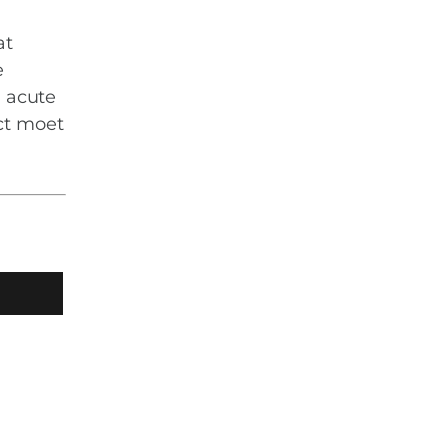
at
e
n acute
ct moet