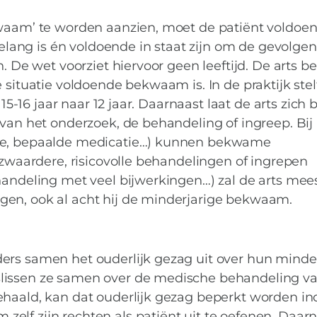
kwaam’ te worden aanzien, moet de patiënt voldoen
 belang is én voldoende in staat zijn om de gevolge
. De wet voorziet hiervoor geen leeftijd. De arts bes
e situatie voldoende bekwaam is. In de praktijk ste
15-16 jaar naar 12 jaar. Daarnaast laat de arts zich b
van het onderzoek, de behandeling of ingreep. Bij 
tie, bepaalde medicatie…) kunnen bekwame
 zwaardere, risicovolle behandelingen of ingrepen
handeling met veel bijwerkingen…) zal de arts mee
gen, ook al acht hij de minderjarige bekwaam.
MIES PARTNERS
ers samen het ouderlijk gezag uit over hun minde
en een ziekenhuisbe
slissen ze samen over de medische behandeling v
ehaald, kan dat ouderlijk gezag beperkt worden in
elf zijn rechten als patiënt uit te oefenen. Daar