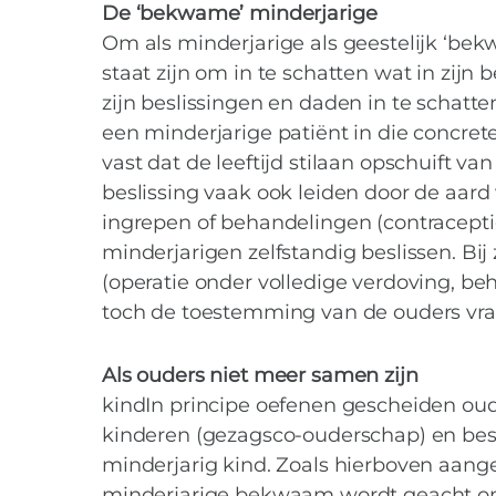
De ‘bekwame’ minderjarige
Om als minderjarige als geestelijk ‘be
staat zijn om in te schatten wat in zijn
zijn beslissingen en daden in te schatten
een minderjarige patiënt in die concret
vast dat de leeftijd stilaan opschuift van 
beslissing vaak ook leiden door de aard 
ingrepen of behandelingen (contracep
minderjarigen zelfstandig beslissen. Bij
(operatie onder volledige verdoving, be
toch de toestemming van de ouders vra
Als ouders niet meer samen zijn
kindIn principe oefenen gescheiden oud
Bekvechten… bov
kinderen (gezagsco-ouderschap) en be
minderjarig kind. Zoals hierboven aang
minderjarige bekwaam wordt geacht om z