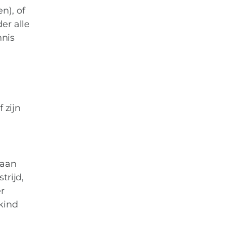
n), of
er alle
nnis
 zijn
 aan
trijd,
er
kind