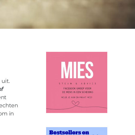
PATIËNTENRECHTEN
SCHEIDING
WET
0
uit.
of
ent
rechten
rom in