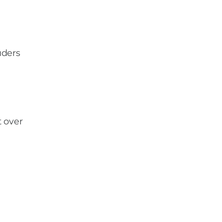
uders
 over