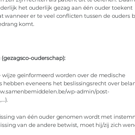
erjarige patiënt en
nderlijk het ouderlijk gezag aan één ouder toekent
 dat wanneer er te veel conflicten tussen de ouders
gedrang komt.
g (gezagsco-ouderschap):
e wijze geïnformeerd worden over de medische
 hebben eveneens het beslissingsrecht over belan
//www.samenbemiddelen.be/wp-admin/post-
…).
slissing van één ouder genomen wordt met instem
issing van de andere betwist, moet hij/zij zich wen