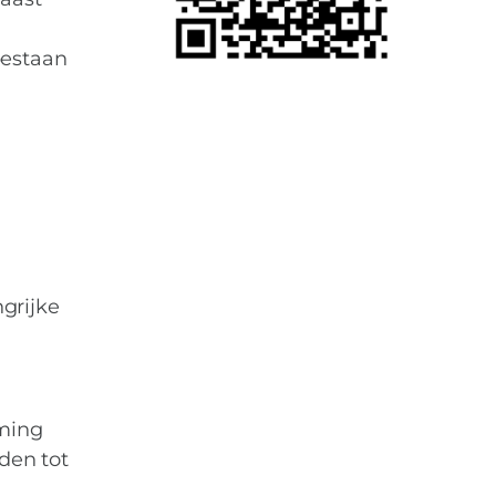
 zijn ouders
 bestaan
grijke
ming
den tot