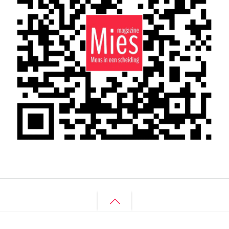
Back
to