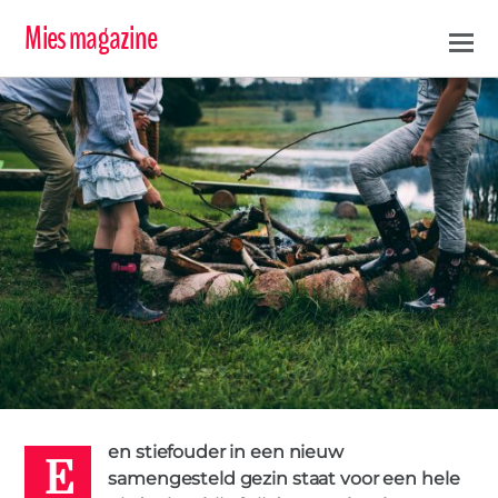
Mies magazine
E
BETER SAMENGESTELD - CINDY SCHEPERS
5 MAART 2019
en stiefouder in een nieuw
KINDEREN
TIPS
0
samengesteld gezin staat voor een hele