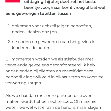
uitdaging: hij of zij doet zet het beste
beentje voor, maar komt vroeg of laat wel
eens gewrongen te zitten tussen
opkomen voor zichzelf (eigen behoeften,
MIES PARTNERS
,
TIPS
noden, idealen enz.) en
10 Tips voor stiefouders in een nieuw
samengesteld gezin
de noden en gewoonten van het gezin, de
kinderen, de ouder.
Bij momenten worden we als stiefouder met
vervelende gevoelens geconfronteerd. Ik heb
ondervonden bij cliënten en mezelf dat deze
behoorlijk ingewikkeld in elkaar zitten en voor veel
verwarring zorgen.
Als we daar dan met onze partner ruzie over
maken, wordt het een echte soep. Of misschien
weten we wel wat er aan de hand is, maar slagen